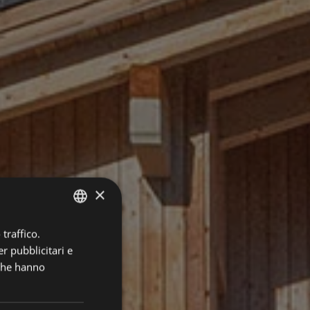
×
traffico.
ITALIAN
r pubblicitari e
GERMAN
 che hanno
ENGLISH