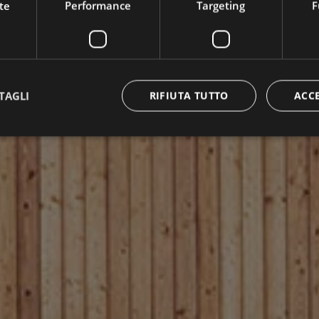
te
Performance
Targeting
F
TAGLI
RIFIUTA TUTTO
ACC