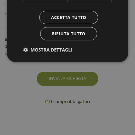
Dichiaro di aver letto e compreso l’informativa
sull’utilizzo dei miei dati personali
ACCETTA TUTTO
Acconsento
Non acconsento
RIFIUTA TUTTO
al trattamento dei miei dati personali anche per l’invio
di materiale pubblicitario e di marketing (consenso
MOSTRA DETTAGLI
facoltativo)
INVIA LA RICHIESTA
(*)
I campi obbligatori