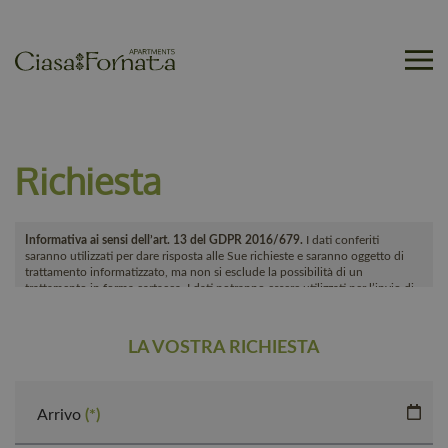
Skip to main content
Richiesta
Informativa ai sensi dell’art. 13 del GDPR 2016/679.
I dati conferiti
saranno utilizzati per dare risposta alle Sue richieste e saranno oggetto di
trattamento informatizzato, ma non si esclude la possibilità di un
trattamento in forma cartacea. I dati potranno essere utilizzati per l’invio di
materiale pubblicitario e di marketing. Titolare del trattamento è Ciasa
Fornata di Lanthaler Marta Co. S.a.s., cui potrà rivolgersi per l’esercizio dei
Suoi diritti, tra cui rientrano il diritto d’accesso ai dati, d’integrazione,
LA VOSTRA RICHIESTA
rettifica e cancellazione. Per la visione dell’informativa completa si rimanda
a:
privacy policy
Arrivo